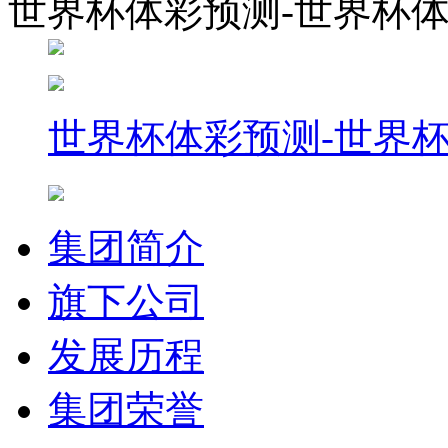
世界杯体彩预测-世界杯
世界杯体彩预测-世界
集团简介
旗下公司
发展历程
集团荣誉