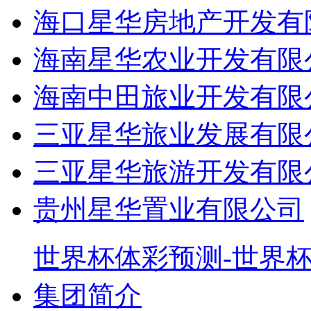
海口星华房地产开发有
海南星华农业开发有限
海南中田旅业开发有限
三亚星华旅业发展有限
三亚星华旅游开发有限
贵州星华置业有限公司
世界杯体彩预测-世界
集团简介