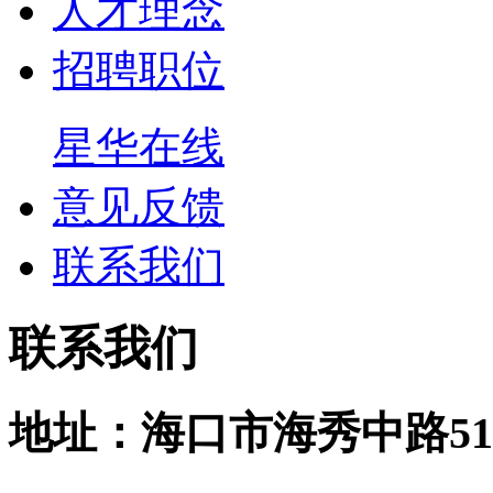
人才理念
招聘职位
星华在线
意见反馈
联系我们
联系我们
地址：海口市海秀中路51