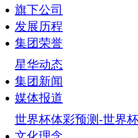
旗下公司
发展历程
集团荣誉
星华动态
集团新闻
媒体报道
世界杯体彩预测-世界
文化理念