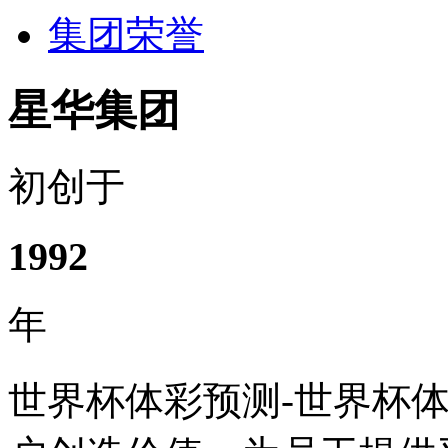
集团荣誉
星华集团
初创于
1992
年
世界杯体彩预测-世界杯体彩