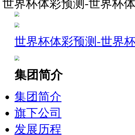
世界杯体彩预测-世界杯
世界杯体彩预测-世界
集团简介
集团简介
旗下公司
发展历程