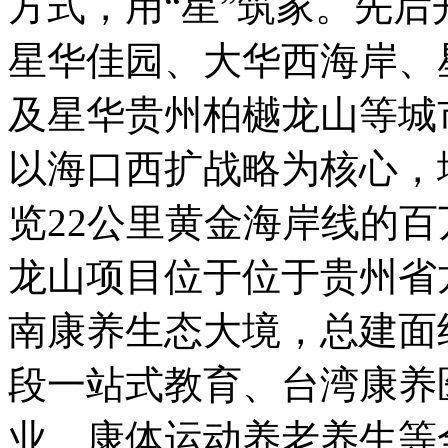
方式，用“星”筑家。先
星华佳园、大华西海岸、
及星华贵州柏樾龙山等城
以海口西扩战略为核心，
览22公里黄金海岸线的
龙山项目位于位于贵州省龙
南康养生态大境，总建面
段一站式教育、台湾康养
业、康体运动养老养生等全