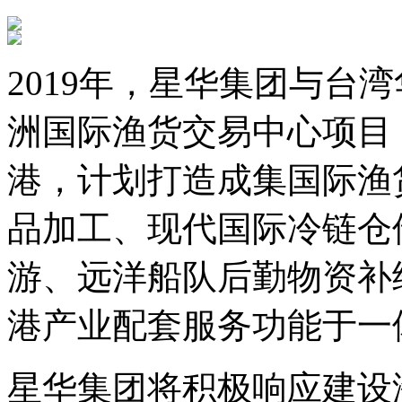
2019年，星华集团与台
洲国际渔货交易中心项目
港，计划打造成集国际渔
品加工、现代国际冷链仓
游、远洋船队后勤物资补
港产业配套服务功能于一
星华集团将积极响应建设