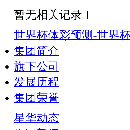
暂无相关记录！
世界杯体彩预测-世界
集团简介
旗下公司
发展历程
集团荣誉
星华动态