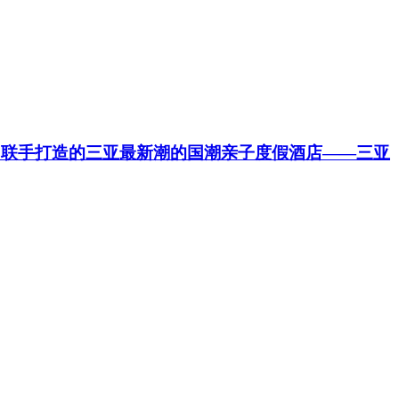
团联手打造的三亚最新潮的国潮亲子度假酒店——三亚