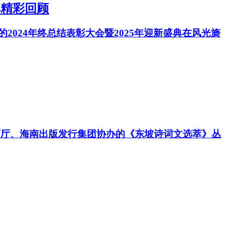
典精彩回顾
的2024年终总结表彰大会暨2025年迎新盛典在风光旖
育厅、海南出版发行集团协办的《东坡诗词文选萃》丛