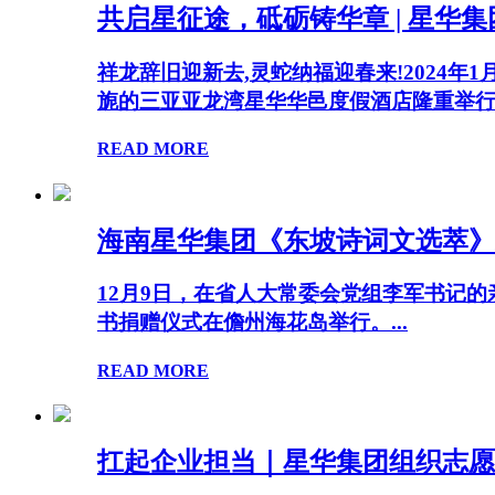
共启星征途，砥砺铸华章 | 星华集
祥龙辞旧迎新去,灵蛇纳福迎春来!2024年
旎的三亚亚龙湾星华华邑度假酒店隆重举行。
READ MORE
海南星华集团《东坡诗词文选萃
12月9日，在省人大常委会党组李军书记
书捐赠仪式在儋州海花岛举行。...
READ MORE
扛起企业担当｜星华集团组织志愿