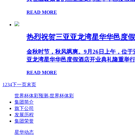
READ MORE
热烈祝贺三亚亚龙湾星华华邑度假
金秋时节，秋风飒爽。9月26日上午，位
亚龙湾星华华邑度假酒店开业典礼隆重举行！
READ MORE
1
2
3
4
下一页
末页
世界杯体彩预测-世界杯体彩
集团简介
旗下公司
发展历程
集团荣誉
星华动态