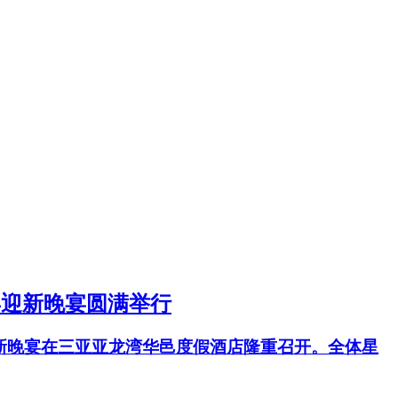
6年迎新晚宴圆满举行
26迎新晚宴在三亚亚龙湾华邑度假酒店隆重召开。全体星