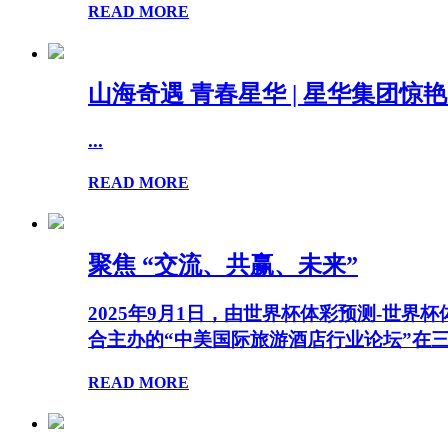
READ MORE
山海奇遇 青春星华 | 星华集团惊艳
...
READ MORE
聚焦 “交流、共赢、未来”
2025年9月1日，由世界杯体彩预测-世
合主办的“中美国际旅游酒店行业论坛”在三
READ MORE