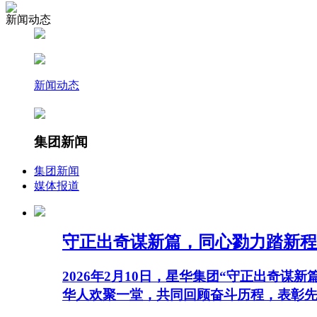
新闻动态
新闻动态
集团新闻
集团新闻
媒体报道
守正出奇谋新篇，同心勠力踏新程 |
2026年2月10日，星华集团“守正出奇谋
华人欢聚一堂，共同回顾奋斗历程，表彰先进