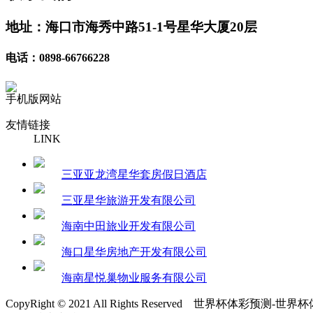
地址：海口市海秀中路51-1号星华大厦20层
电话：0898-66766228
手机版网站
友情链接
LINK
三亚亚龙湾星华套房假日酒店
三亚星华旅游开发有限公司
海南中田旅业开发有限公司
海口星华房地产开发有限公司
海南星悦巢物业服务有限公司
CopyRight © 2021 All Rights Reserved 世界杯体彩预测-