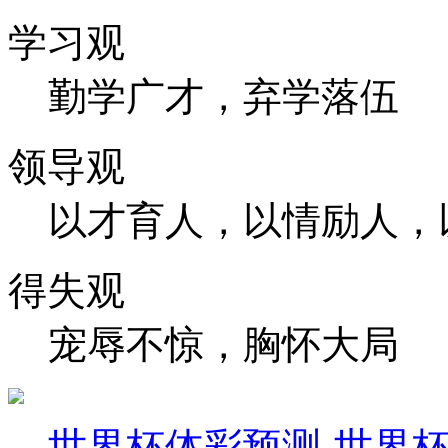
学习观
勤学广才，弃学落伍
领导观
以才育人，以情励人，
得失观
宠辱不惊，胸怀大局
世界杯体彩预测-世界