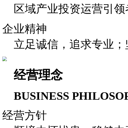
区域产业投资运营引领
企业精神
立足诚信，追求专业；
经营理念
BUSINESS PHILOSO
经营方针