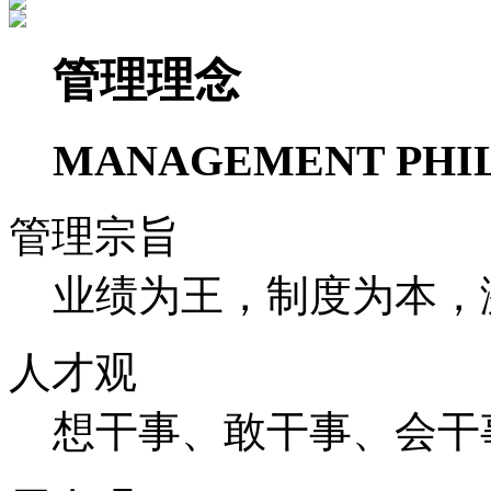
管理理念
MANAGEMENT PHI
管理宗旨
业绩为王，制度为本，
人才观
想干事、敢干事、会干