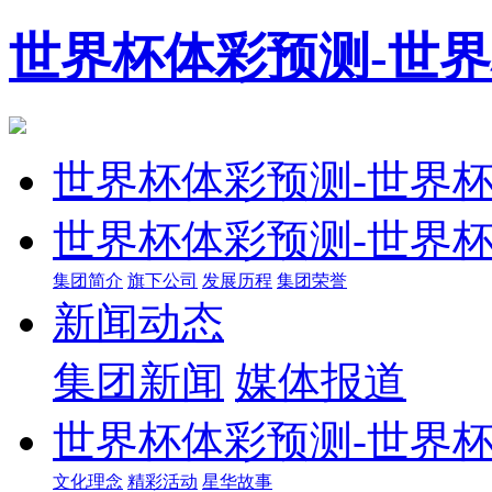
世界杯体彩预测-世
世界杯体彩预测-世界
世界杯体彩预测-世界
集团简介
旗下公司
发展历程
集团荣誉
新闻动态
集团新闻
媒体报道
世界杯体彩预测-世界
文化理念
精彩活动
星华故事