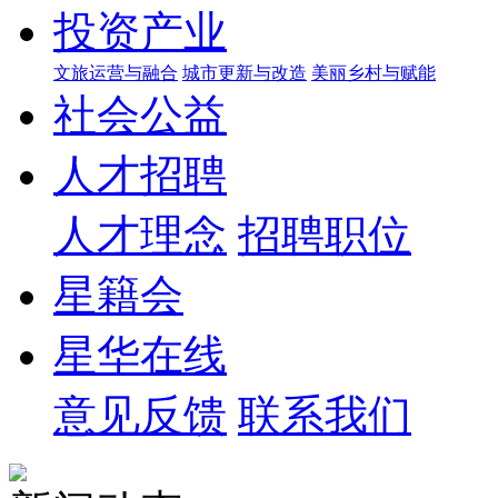
投资产业
文旅运营与融合
城市更新与改造
美丽乡村与赋能
社会公益
人才招聘
人才理念
招聘职位
星籍会
星华在线
意见反馈
联系我们